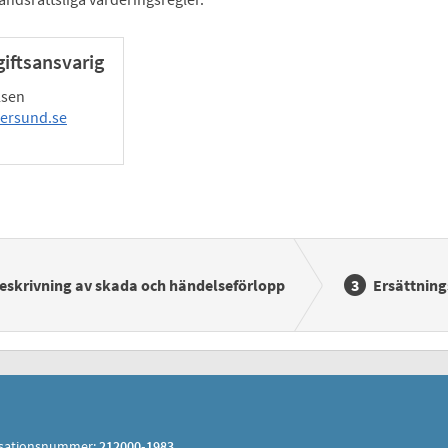
iftsansvarig
lsen
rsund.se
eskrivning av skada och händelseförlopp
Ersättnin
sationsnummer:
212000-1983