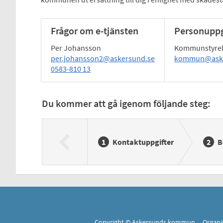
Frågor om e-tjänsten
Personuppg
Per Johansson
Kommunstyre
per.johansson2@askersund.se
kommun@aske
0583-810 13
Du kommer att gå igenom följande steg:
Kontaktuppgifter
B
Copyright © Askersunds kommun Organi