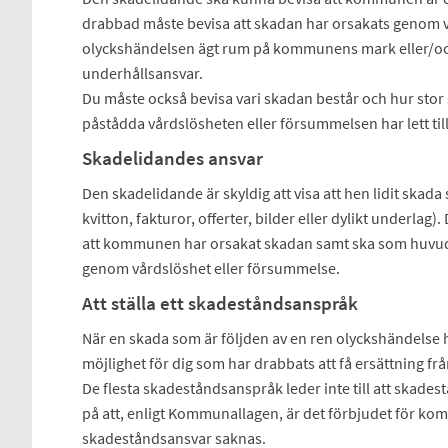
drabbad måste bevisa att skadan har orsakats genom v
olyckshändelsen ägt rum på kommunens mark eller/o
underhållsansvar.
Du måste också bevisa vari skadan består och hur stor 
påstådda vårdslösheten eller försummelsen har lett till
Skadelidandes ansvar
Den skadelidande är skyldig att visa att hen lidit skada
kvitton, fakturor, offerter, bilder eller dylikt underlag
att kommunen har orsakat skadan samt ska som huvud
genom vårdslöshet eller försummelse.
Att ställa ett skadeståndsanspråk
När en skada som är följden av en ren olyckshändelse ha
möjlighet för dig som har drabbats att få ersättning f
De flesta skadeståndsanspråk leder inte till att skades
på att, enligt Kommunallagen, är det förbjudet för ko
skadeståndsansvar saknas.