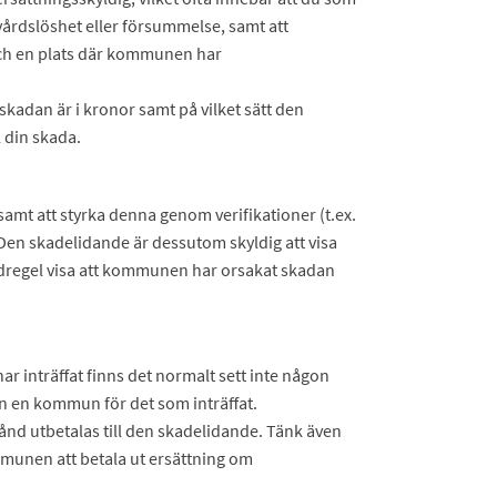
årdslöshet eller försummelse, samt att
ch en plats där kommunen har
skadan är i kronor samt på vilket sätt den
 din skada.
 samt att styrka denna genom verifikationer (t.ex.
). Den skadelidande är dessutom skyldig att visa
regel visa att kommunen har orsakat skadan
r inträffat finns det normalt sett inte någon
rån en kommun för det som inträffat.
tånd utbetalas till den skadelidande. Tänk även
mmunen att betala ut ersättning om