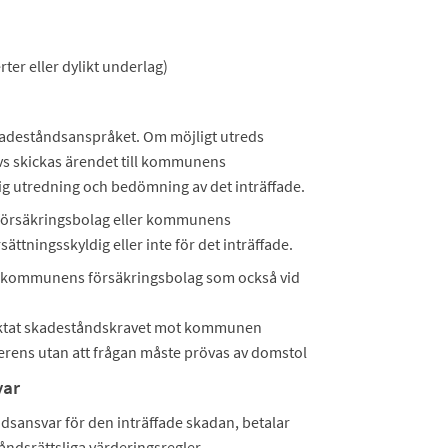
erter eller dylikt underlag)
deståndsanspråket. Om möjligt utreds
s skickas ärendet till kommunens
g utredning och bedömning av det inträffade.
 försäkringsbolag eller kommunens
ningsskyldig eller inte för det inträffade.
v kommunens försäkringsbolag som också vid
iktat skadeståndskravet mot kommunen
rens utan att frågan måste prövas av domstol
var
sansvar för den inträffade skadan, betalar
åndsrättsliga värderingsregler.