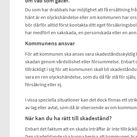
om vad som gäller.
Du som har drabbats har möjlighet att få ersättning fr
hänt är en olyckshändelse eller om kommunen har ors
bör därför alltid först kontakta ditt eget försäkringsbo
har medfört en sakskada, en personskada eller en ann
Kommunens ansvar
För att kommunen ska anses vara skadeståndsskyldig 
skadan genom vårdslöshet eller försummelse. Enbart de
tillräckligt i sig för att kommunen skall bli skadestånds
vara en ren olyckshändelse, som du då får stå för själv,
försäkring eller ej.
I vissa speciella situationer kan det dock finnas ett 
av lag eller avtal, som då är oberoende av om kommunen
När kan du ha rätt till skadestånd?
Enbart det faktum att en skada inträffar är inte tillräckl
Den skadelidande ska kunna bevisa att kommunen är ers