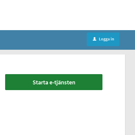
Logga in
u
Starta e-tjänsten