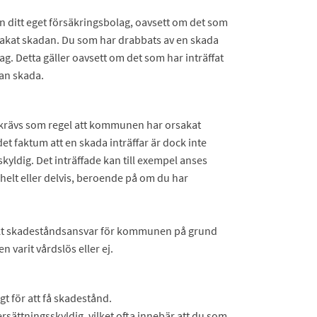
ån ditt eget försäkringsbolag, oavsett om det som
akat skadan. Du som har drabbats av en skada
lag. Detta gäller oavsett om det som har inträffat
an skada.
krävs som regel att kommunen har orsakat
t faktum att en skada inträffar är dock inte
skyldig. Det inträffade kan till exempel anses
 helt eller delvis, beroende på om du har
strikt skadeståndsansvar för kommunen på grund
 varit vårdslös eller ej.
igt för att få skadestånd.
ättningsskyldig, vilket ofta innebär att du som