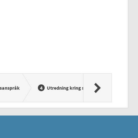
gsanspråk
Utredning kring skadan
Komm