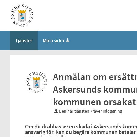
Välkommen
till
e-
tjänster
-
Tjänster
Mina sidor
Askersund
kommun
Anmälan om ersätt
Askersunds kommu
kommunen orsakat
Den här tjänsten kräver inloggning
Om du drabbas av en skada i Askersunds kom
ansvarig för, kan du begära kommunen betalar ut