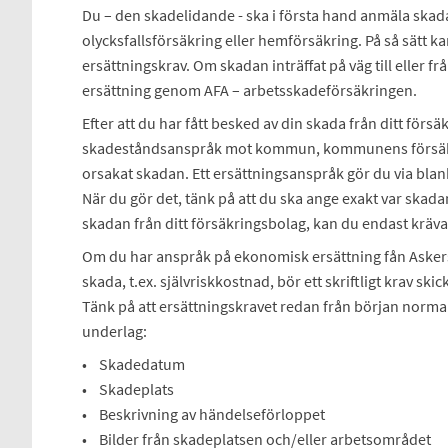
Du – den skadelidande - ska i första hand anmäla skada
olycksfallsförsäkring eller hemförsäkring. På så sätt k
ersättningskrav. Om skadan inträffat på väg till eller frå
ersättning genom AFA – arbetsskadeförsäkringen.
Efter att du har fått besked av din skada från ditt försä
skadeståndsanspråk mot kommun, kommunens försäkr
orsakat skadan. Ett ersättningsanspråk gör du via blan
När du gör det, tänk på att du ska ange exakt var skada
skadan från ditt försäkringsbolag, kan du endast kräv
Om du har anspråk på ekonomisk ersättning fån Aske
skada, t.ex. självriskkostnad, bör ett skriftligt krav sk
Tänk på att ersättningskravet redan från början norma
underlag:
• Skadedatum
• Skadeplats
• Beskrivning av händelseförloppet
• Bilder från skadeplatsen och/eller arbetsområdet