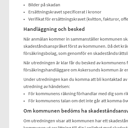
• Bilder på skadan
• Ersättningskravet specificerat i kronor
• Verifikat för ersättningskravet (kvitton, fakturor, off
Handläggning och besked
När anmälan kommer in sammanställer kommunen ska
skadeståndsanspråket först av kommunen. Då det kräv
försäkringsbolag, som genomför en skadeståndsrättsli
När utredningen är klar får du besked av kommunens
försäkringshandläggare om Askersunds kommun är ersätt
Under utredningen kan du komma att bli kontaktad a
utredning av händelsen:
• För kommunens räkning förhandlar med dig som r
• För kommunens talan om det inte går att komma öve
Om kommunen bedöms ha skadeståndsans
Om utredningen visar att kommunen har ett skadestånd
kommunen ut ersättning till dig i enlighet med skadest