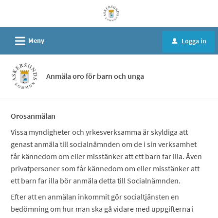
Välkommen
till
e-
L
Meny
Logga in
u
tjänster
-
Askersund
Anmäla oro för barn och unga
kommun
Orosanmälan
Vissa myndigheter och yrkesverksamma är skyldiga att
genast anmäla till socialnämnden om de i sin verksamhet
får kännedom om eller misstänker att ett barn far illa. Även
privatpersoner som får kännedom om eller misstänker att
ett barn far illa bör anmäla detta till Socialnämnden.
Efter att en anmälan inkommit gör socialtjänsten en
bedömning om hur man ska gå vidare med uppgifterna i